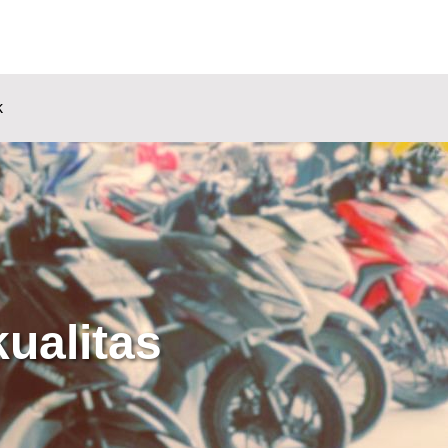
k
ualitas